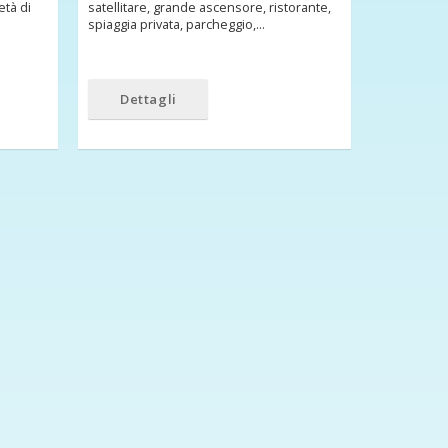
età di
satellitare, grande ascensore, ristorante,
spiaggia privata, parcheggio,…
Dettagli