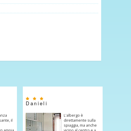
Danieli
anza
L'albergo è
sante, il
direttamente sulla
spiaggia, ma anche
un ampia
vicino al centro e a