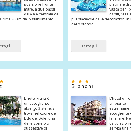
posizione fronte
piscina e di
mare, a due passi
vasca per i p
dal viale centrale dei
ospiti, resa
a circa 700 m dallo stabilimento
più piacevole dalle decorazioni in
.…
dello sfondo…
ttagli
Dettagli
z
Bianchi
L'hotel Franz è
L'hotel offre
un'accogliente
ambiente
albergo 3 stelle, si
estremame
trova nel cuore del
accogliente 
Lido del Sole, una
familiare. Ne
delle zone più
da colazion
suggestive di
servita una r