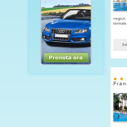
negozi, 
termale
De
Fran