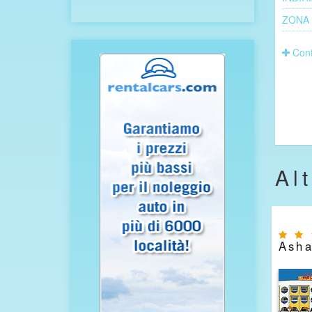
ZONA
Cont
Al
Asha