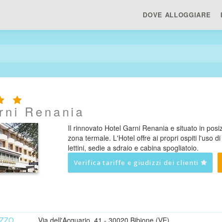
DOVE ALLOGGIARE
rni Renania
Il rinnovato Hotel Garni Renania e situato in posi
zona termale. L'Hotel offre ai propri ospiti l'uso 
lettini, sedie a sdraio e cabina spogliatoio.
Verifica tariffe e giudizzi dei clienti
IZZO
Via dell'Acquario, 41 - 30020 Bibione (VE)