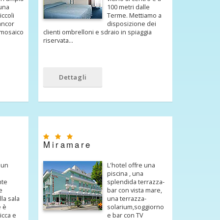
 una
100 metri dalle
iccoli
Terme. Mettiamo a
 ancor
disposizione dei
 mosaico
clienti ombrelloni e sdraio in spiaggia
riservata…
Dettagli
Miramare
 un
L'hotel offre una
piscina , una
nte
splendida terrazza-
e
bar con vista mare,
lla sala
una terrazza-
e è
solarium,soggiorno
icca e
e bar con TV