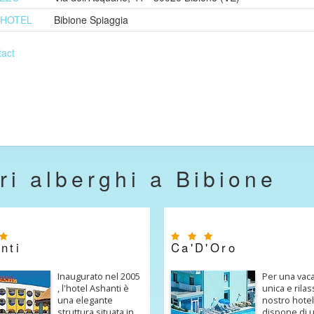
 HOTEL
Bibione Spiaggia
act
tri alberghi a Bibione
nti
Ca'D'Oro
Inaugurato nel 2005
Per una vac
, l'hotel Ashanti è
unica e rilas
una elegante
nostro hotel
struttura situata in
dispone di 