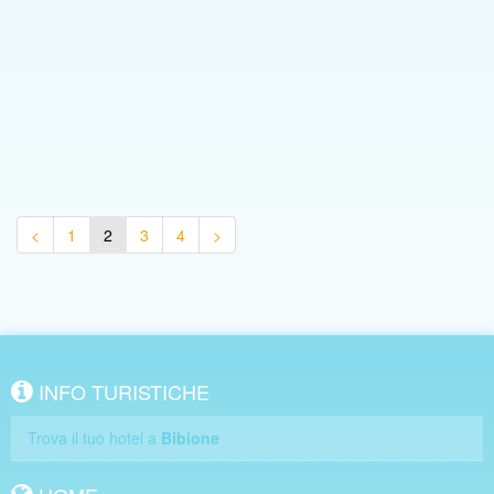
<
1
2
3
4
>
INFO TURISTICHE
Trova il tuo hotel a
Bibione