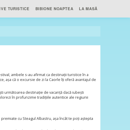
IVE TURISTICE
BIBIONE NOAPTEA
LA MASĂ
val, ambele s-au afirmat ca destinații turistice în a
e, așa că o excursie de zi la Caorle îți oferă avantajul de
ești următoarea destinație de vacanță dacă iubești
lorezi în profunzime tradițiile autentice ale regiunii
 premiate cu Steagul Albastru, așa încât te poți aștepta