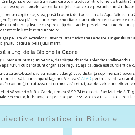
ităm laguna: o comoară a naturii care te introduce într-o lume de tradiții r
 aici descoperi tipicele casoni, locuințele istorice ale pescarilor, încă ridicate 
ția pentru copii este, și ea, pusă la punct: du-i pe cei mici la Aquafolie sau
, nu îți refuza plăcerea unei mese meritate la unul dintre restaurantele de to
le din Bibione și listele cu specialități din Caorle: peștele este întotdeaun
ezentate în listele restaurantelor.
ăuga pe lista obiectivelor și Biserica Binecuvântatei Fecioare a Îngerului și C
bișnuitul cadru al peisajului marin.
ă ajungi de la Bibione la Caorle
și Bibione sunt stațiuni vecine, despărțite doar de splendida Vallevecchia. C
 apă: tururi cu barca sunt organizate regulat, așa că, dacă ești suficient de c
rea cu autobuzul sau cu mașina adaugă ceva distanță suplimentară excursiei 
ui, practic, să faci înconjurul lagunei. Vizitează
ATVO
pentru a verifica orarul 
rt în comun (și nu ai avea nici un motiv să refuzi, autobuzele sunt eficiente c
eferi să șofezi până la Caorle, urmează SP 74 în direcția San Michele Al Tag
iale Zecchetto, îndreaptă-te spre sud pe SP 59. Aceasta te va duce direct la 
iective turistice în Bibione