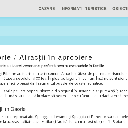
CAZARE
INFORMAȚII TURISTICE
OBIECT
rle / Atracții în apropiere
erie a Rivierei Venețiene, perfectă pentru escapadele în familie
și Bibione au foarte multe în comun. Ambele trăiesc de pe urma turismului esti
mătate a secolului al XX-lea. În plus, au laguna în comun. Însă nu sunt identic
peri încă o piesă din fascinantul puzzle ale coastei adriatice.
Caorle pe lista popasurilor tale din sejurul în Bibione: s-ar putea să îți găs
a bună și vinul, dacă îți place să petreci timp cu familia, dau dacă vrei să exp
.
ții în Caorle
nimic de reproșat aici. Spiaggia di Levante și Spiaggia di Ponente sunt ambele
e la aceeași calitate a serviciilor și facilităților cum ai fost obișnuit în Bibione.