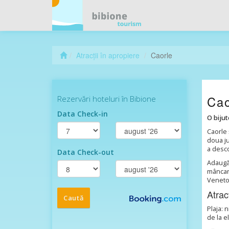
Atracții în apropiere
Caorle
Cao
O bijut
Caorle 
doua ju
a desco
Adaugă 
mâncare
Veneto
Atrac
Plaja: 
de la el