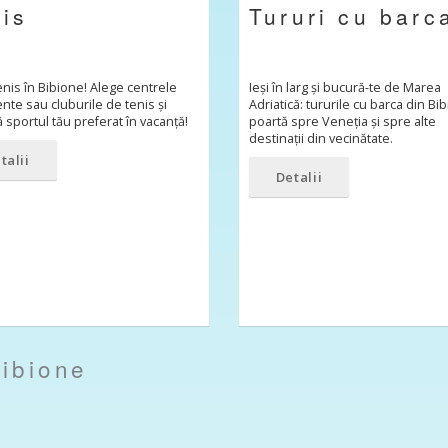
is
Tururi cu barc
enis în Bibione! Alege centrele
Ieși în larg și bucură-te de Marea
ente sau cluburile de tenis și
Adriatică: tururile cu barca din Bi
ă sportul tău preferat în vacanță!
poartă spre Veneția și spre alte
destinații din vecinătate.
talii
Detalii
ibione