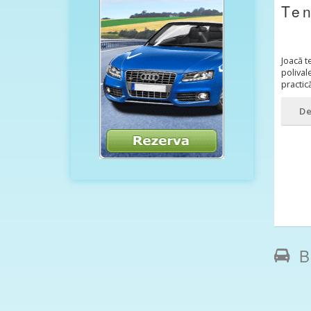
Ten
Joacă t
polival
practic
De
B