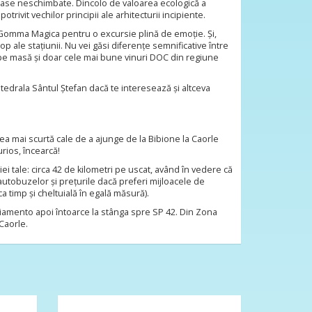
ămase neschimbate. Dincolo de valoarea ecologică a
potrivit vechilor principii ale arhitecturii incipiente.
 la Gomma Magica pentru o excursie plină de emoție. Și,
p ale stațiunii. Nu vei găsi diferențe semnificative între
a pe masă și doar cele mai bune vinuri DOC din regiune
atedrala Sântul Ștefan dacă te interesează și altceva
ea mai scurtă cale de a ajunge de la Bibione la Caorle
urios, încearcă!
tale: circa 42 de kilometri pe uscat, având în vedere că
autobuzelor și prețurile dacă preferi mijloacele de
a timp și cheltuială în egală măsură).
liamento apoi întoarce la stânga spre SP 42. Din Zona
Caorle.