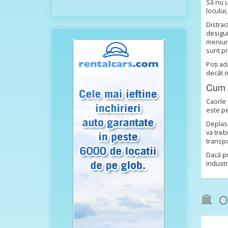
Să nu u
locului,
Distrac
desigur
meniuri
sunt pr
Poți ad
decât o
Cum s
Caorle 
este pe
Deplasa
va treb
transpo
Dacă pr
Industr
Ob